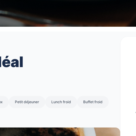
déal
ux
Petit déjeuner
Lunch froid
Buffet froid