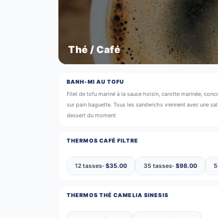
Thé / Café
BANH-MI AU TOFU
Filet de tofu mariné à la sauce hoisin, carotte marinée, c
sur pain baguette. Tous les sandwichs viennent avec une s
dessert du moment
THERMOS CAFÉ FILTRE
12 tasses
· $
35.00
35 tasses
· $
98.00
5
THERMOS THÉ CAMELIA SINESIS