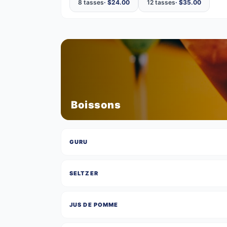
8 tasses
· $
24.00
12 tasses
· $
35.00
Boissons
GURU
SELTZER
JUS DE POMME