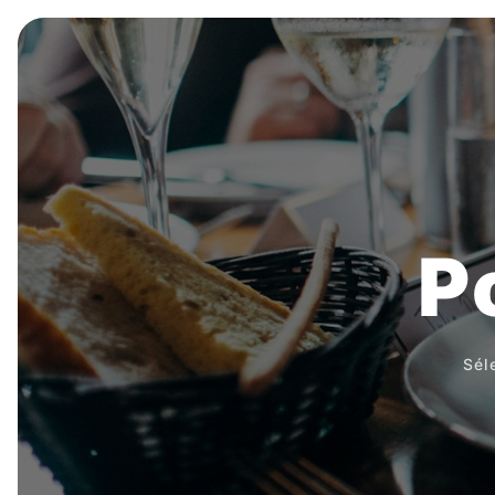
P
Sél