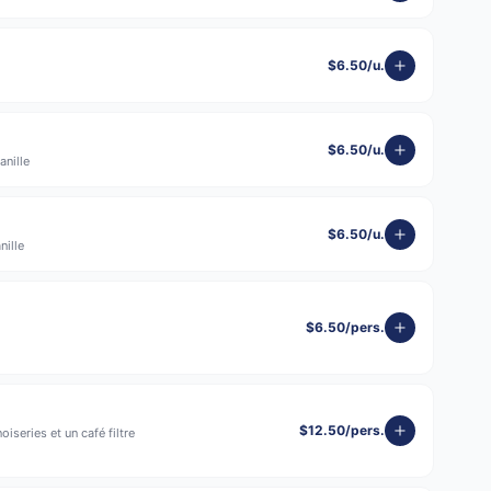
$6.50/u.
$6.50/u.
anille
$6.50/u.
nille
$6.50/pers.
$12.50/pers.
oiseries et un café filtre