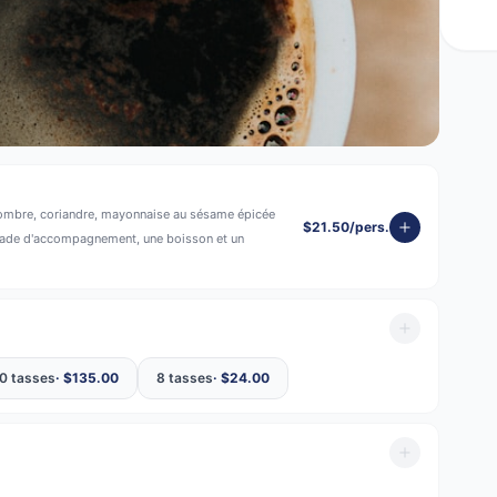
oncombre, coriandre, mayonnaise au sésame épicée
$21.50/pers.
alade d'accompagnement, une boisson et un
0 tasses
· $
135.00
8 tasses
· $
24.00