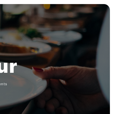
ur
ents