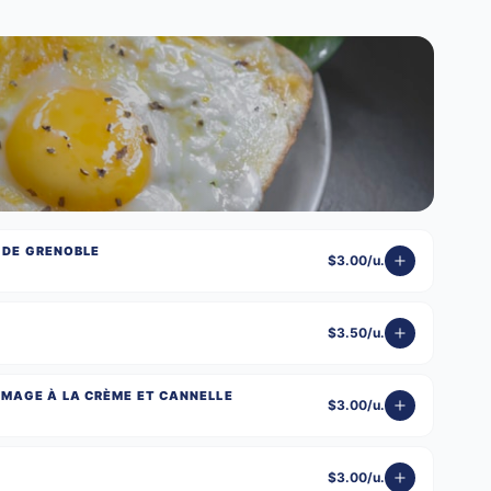
X DE GRENOBLE
$3.00/u.
$3.50/u.
MAGE À LA CRÈME ET CANNELLE
$3.00/u.
$3.00/u.