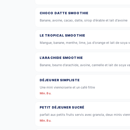
CHOCO DATTE SMOOTHIE
Banane, avoine, cacao, datte, sirop d'érable et lait d'avoine
LE TROPICAL SMOOTHIE
Mangue, banane, menthe, lime, jus d'orange et lait de soya v
L'ARACHIDE SMOOTHIE
Banane, beurre d'arachide, avoine, cannelle et lait de soya va
DÉJEUNER SIMPLISTE
Une mini viennoiserie et un café filtre
Min. 8 u.
PETIT DÉJEUNER SUCRÉ
parfait aux petits fruits servis avec granola, deux minis vienn
Min. 8 u.